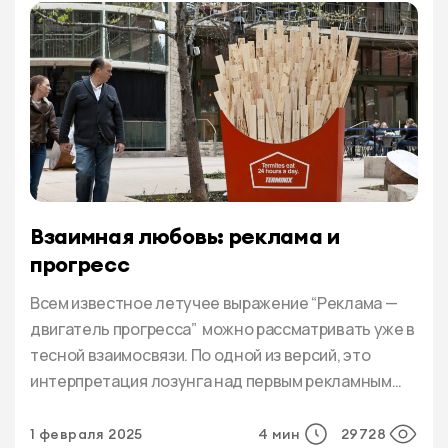
Взаимная любовь: реклама и
прогресс
Всем известное летучее выражение “Реклама —
двигатель прогресса” можно рассматривать уже в
тесной взаимосвязи. По одной из версий, это
интерпретация лозунга над первым рекламным
бюро в России, организованным в 1878 году
архитектором и предпринимателем Людвигом
1 февраля 2025
4 мин
29728