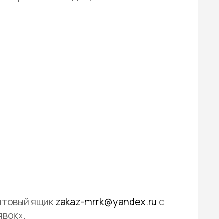
чтовый ящик
zakaz-mrrk@yandex.ru
с
явок».