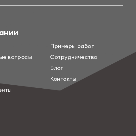
ании
Примеры работ
ые вопросы
Сотрудничество
Блог
Контакты
енты