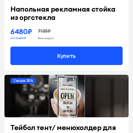
Напольная рекламная стойка
из оргстекла
6480₽
7135₽
со скидкой
без скидки
Купить
Скидка 38%
Тейбол тент/ менюхолдер для