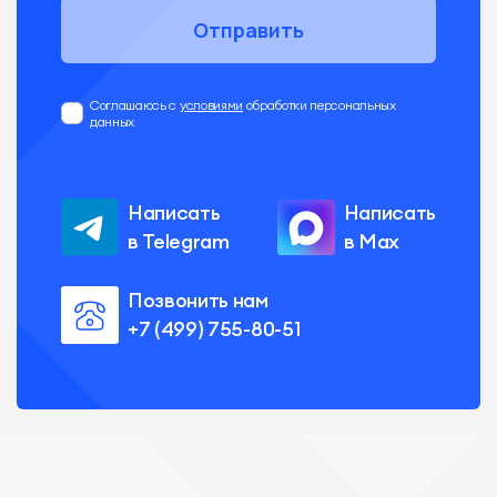
Отправить
Соглашаюсь с
условиями
обработки персональных
данных
Написать
Написать
в Telegram
в Max
Позвонить нам
+7 (499) 755-80-51