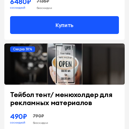
6480₽
7135₽
со скидкой
без скидки
Купить
Скидка 38%
Тейбол тент/ менюхолдер для
рекламных материалов
490₽
790₽
со скидкой
без скидки