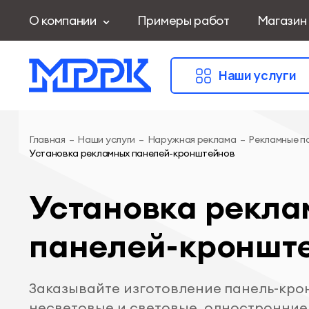
О компании
Примеры работ
Магазин
Наши услуги
Главная
–
Наши услуги
–
Наружная реклама
–
Рекламные п
Установка рекламных панелей-кронштейнов
Установка рекл
панелей-кроншт
Заказывайте изготовление панель-кро
несветовые и световые, одностронние