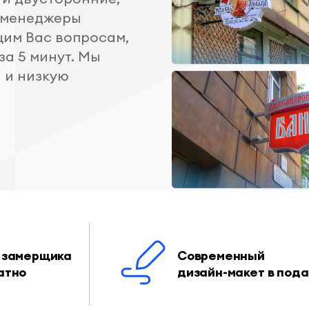
и менеджеры
щим Вас вопросам,
за 5 минут. Мы
 и низкую
 замерщика
Современный
атно
дизайн-макет в под