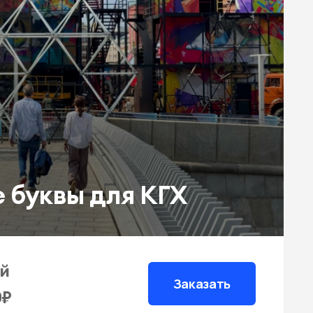
 буквы для КГХ
ей
Заказать
0₽