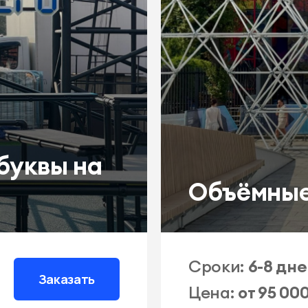
буквы на
Объёмные
Сроки:
6-8 дн
Заказать
Цена:
от 95 00