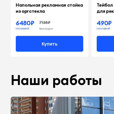
Напольная рекламная стойка
Тейбол
из оргстекла
для ре
6480₽
490₽
7135₽
со скидкой
со скидкой
без скидки
Купить
Наши работы