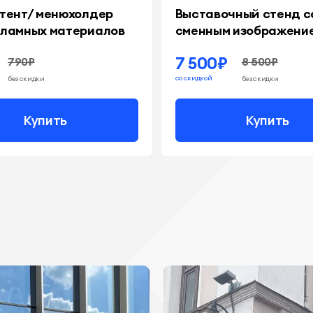
 тент/ менюхолдер
Выставочный стенд с
кламных материалов
сменным изображени
7 500₽
790₽
8 500₽
со скидкой
без скидки
без скидки
Купить
Купить