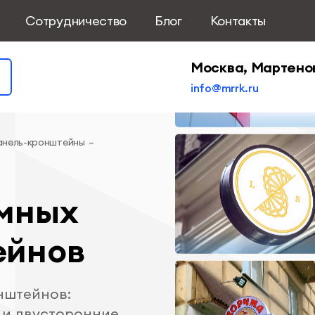
Сотрудничество
Блог
Контакты
Москва, Мартено
info@mrrk.ru
анель-кронштейны
–
амных
ейнов
нштейнов:
 и двусторонние,