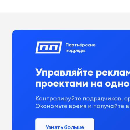
Партнёрские
Партнёрские
Партнёрские
подряды
подряды
подряды
Управляйте рекла
проектами на одн
Контролируйте подрядчиков, с
Экономьте время и получайте в
Узнать больше