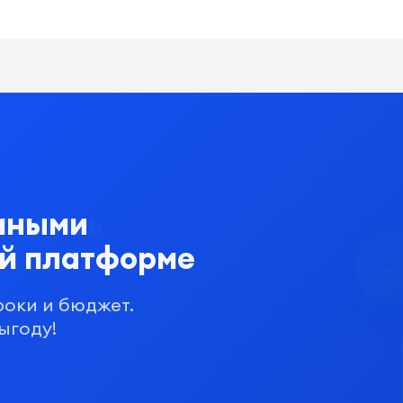
мными
ой платформе
роки и бюджет.
ыгоду!