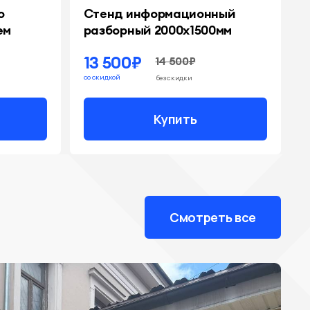
о
Стенд информационный
ем
разборный 2000х1500мм
13 500₽
14 500₽
со скидкой
без скидки
Купить
Смотреть все