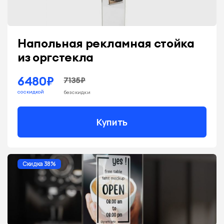
Напольная рекламная стойка
из оргстекла
6480₽
7135₽
со скидкой
без скидки
Купить
Скидка 38%