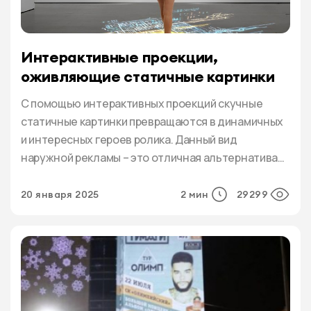
Интерактивные проекции,
оживляющие статичные картинки
С помощью интерактивных проекций скучные
статичные картинки превращаются в динамичных
и интересных героев ролика. Данный вид
наружной рекламы – это отличная альтернатива
традиционным баннерам, растяжкам и плакатам.
Некоторые предприниматели отмечают, что эта
20 января 2025
2 мин
29299
технология оказывает на аудиторию лучший
эффект по сравнению с дорогостоящими
светодиодными экранами.Интерактивная
проекция чаще всего транслируется на стенах и
потолках. «Живые» картинки отлично […]