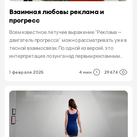
Взаимная любовь: реклама и
прогресс
Всем известное летучее выражение “Реклама —
двигатель прогресса” можно рассматривать уже в
тесной взаимосвязи. По одной из версий, это
интерпретация лозунга над первым рекламным
бюро в России, организованным в 1878 году
архитектором и предпринимателем Людвигом
1 февраля 2025
4 мин
29676
Метцелем, которая цитировалась как
“Объявление есть двигатель торговли”. За весь
этот немалый срок изменилось очень многое,
прогресс коснулся практически всех […]