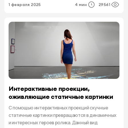
архитектором и предпринимателем Людвигом
1 февраля 2025
4 мин
29561
Метцелем, которая цитировалась как
“Объявление есть двигатель торговли”. За весь
этот немалый срок изменилось очень многое,
прогресс коснулся практически всех […]
Интерактивные проекции,
оживляющие статичные картинки
С помощью интерактивных проекций скучные
статичные картинки превращаются в динамичных
и интересных героев ролика. Данный вид