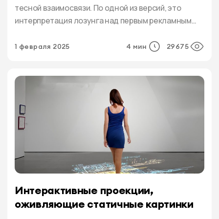
тесной взаимосвязи. По одной из версий, это
интерпретация лозунга над первым рекламным
бюро в России, организованным в 1878 году
архитектором и предпринимателем Людвигом
1 февраля 2025
4 мин
29675
Метцелем, которая цитировалась как
“Объявление есть двигатель торговли”. За весь
этот немалый срок изменилось очень многое,
прогресс коснулся практически всех […]
Интерактивные проекции,
оживляющие статичные картинки