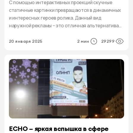
С помощью интерактивных проекций скучные
статичные картинки превращаются в динамичных
и интересных героев ролика. Данный вид
наружной рекламы – это отличная альтернатива
традиционным баннерам, растяжкам и плакатам.
Некоторые предприниматели отмечают, что эта
20 января 2025
2 мин
29299
технология оказывает на аудиторию лучший
эффект по сравнению с дорогостоящими
светодиодными экранами.Интерактивная
проекция чаще всего транслируется на стенах и
потолках. «Живые» картинки отлично […]
ECHO – яркая вспышка в сфере